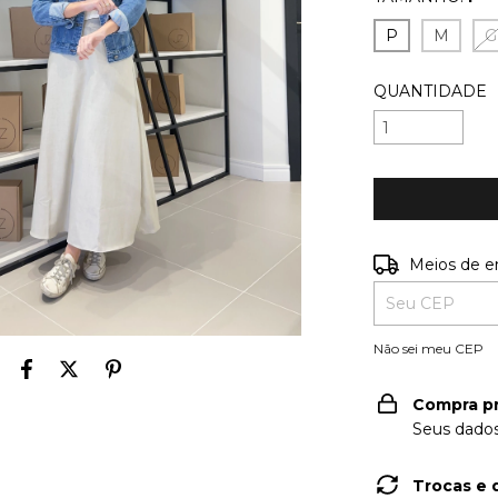
P
M
G
QUANTIDADE
Entregas para o
Meios de e
Não sei meu CEP
Compra p
Seus dados
Trocas e 