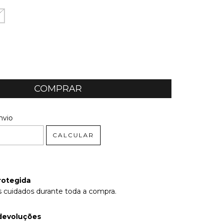
 CEP:
ALTERAR CEP
nvio
CALCULAR
rotegida
 cuidados durante toda a compra.
devoluções