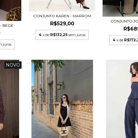
CONJUNTO KAREN - MARROM
CONJUNTO JO
R$529,00
- BEGE
R$68
0
4
x de
R$132,25
sem juros
4
x de
R$172,
m juros
NOVO