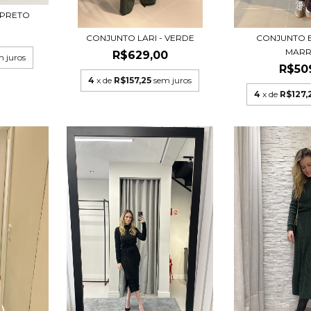
 PRETO
0
CONJUNTO LARI - VERDE
CONJUNTO 
MAR
R$629,00
m juros
R$50
4
x de
R$157,25
sem juros
4
x de
R$127,