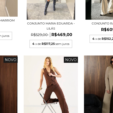
- MARROM
CONJUNTO MARIA EDUARDA -
CONJUNTO RA
0
LILÁS
R$60
R$469,00
R$529,00
m juros
4
x de
R$152,
4
x de
R$117,25
sem juros
NOVO
NOVO