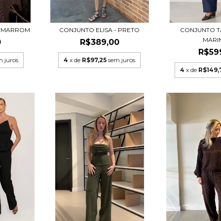
- MARROM
CONJUNTO ELISA - PRETO
CONJUNTO TA
MARI
0
R$389,00
R$59
m juros
4
x de
R$97,25
sem juros
4
x de
R$149,