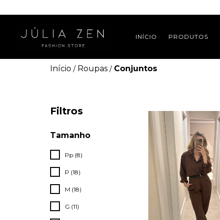
INÍCIO
PRODUTOS
Início
Roupas
Conjuntos
/
/
Filtros
Tamanho
Pp (8)
P (18)
M (18)
G (11)