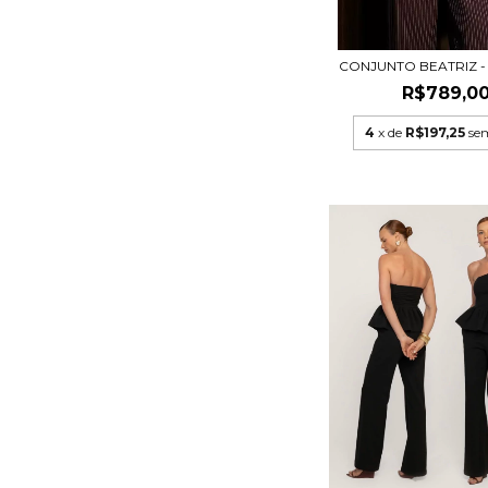
CONJUNTO BEATRIZ 
R$789,0
4
x de
R$197,25
se