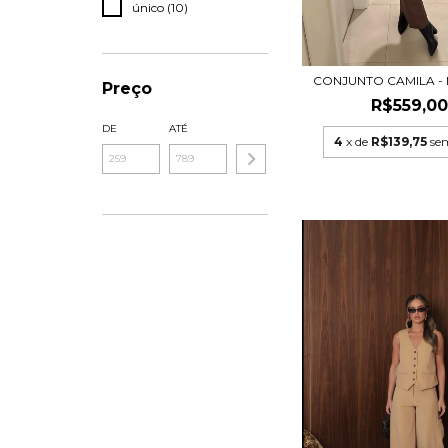
único (10)
CONJUNTO CAMILA 
Preço
R$559,0
DE
ATÉ
4
x de
R$139,75
se