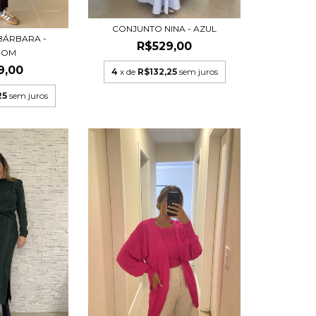
CONJUNTO NINA - AZUL
BÁRBARA -
R$529,00
ROM
9,00
4
x de
R$132,25
sem juros
25
sem juros