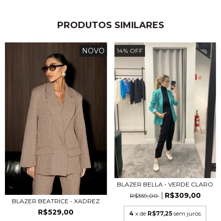
PRODUTOS SIMILARES
NOVO
14
%
OFF
BLAZER BELLA - VERDE CLARO
R$309,00
R$359,00
BLAZER BEATRICE - XADREZ
R$529,00
4
x de
R$77,25
sem juros