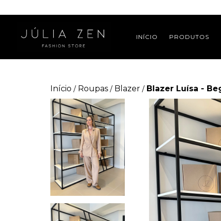
INÍCIO
PRODUTOS
Início
Roupas
Blazer
Blazer Luísa - Be
/
/
/