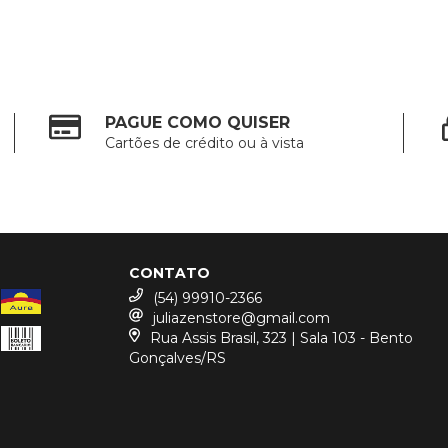
PAGUE COMO QUISER
Cartões de crédito ou à vista
CONTATO
(54) 99910-2366
juliazenstore@gmail.com
Rua Assis Brasil, 323 | Sala 103 - Bento
Gonçalves/RS