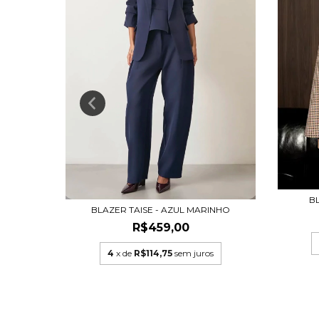
ROM
B
BLAZER TAISE - AZUL MARINHO
s
R$459,00
4
x de
R$114,75
sem juros