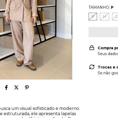
TAMANHO:
P
P
M
G
Compra p
Seus dados
Trocas e 
Se não gos
usca um visual sofisticado e moderno.
estruturada, ele apresenta lapelas