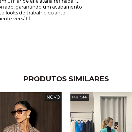
em um ar de alfaiataria refinada. O
forrado, garantindo um acabamento
to looks de trabalho quanto
nte versátil.
PRODUTOS SIMILARES
NOVO
14
%
OFF