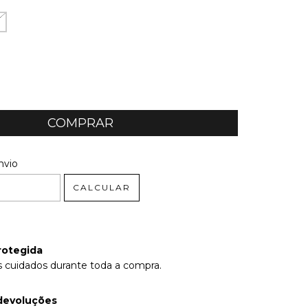
 CEP:
ALTERAR CEP
nvio
CALCULAR
rotegida
 cuidados durante toda a compra.
devoluções