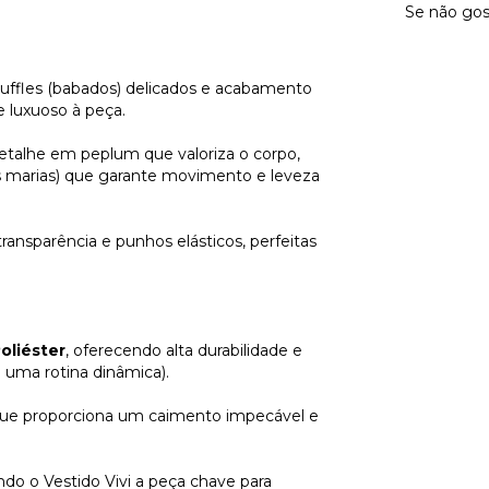
Se não gos
ffles (babados) delicados e acabamento
e luxuoso à peça.
talhe em peplum que valoriza o corpo,
s marias) que garante movimento e leveza
ansparência e punhos elásticos, perfeitas
oliéster
, oferecendo alta durabilidade e
 uma rotina dinâmica).
 que proporciona um caimento impecável e
ndo o Vestido Vivi a peça chave para