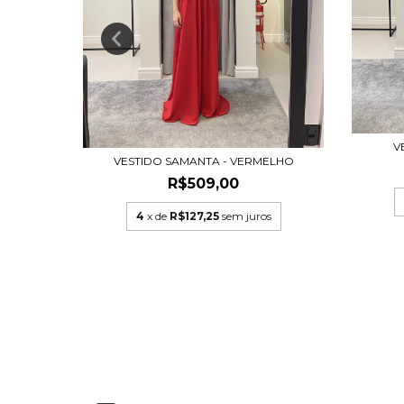
V
SA
VESTIDO SAMANTA - VERMELHO
00
R$509,00
s
4
x de
R$127,25
sem juros