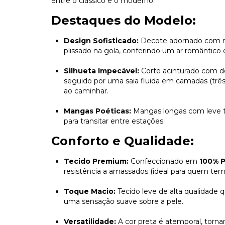
entre o clássico e o moderno.
Destaques do Modelo:
Design Sofisticado:
Decote adornado com ru
plissado na gola, conferindo um ar romântico 
Silhueta Impecável:
Corte acinturado com de
seguido por uma saia fluida em camadas (trê
ao caminhar.
Mangas Poéticas:
Mangas longas com leve tr
para transitar entre estações.
Conforto e Qualidade:
Tecido Premium:
Confeccionado em
100% P
resistência a amassados (ideal para quem tem
Toque Macio:
Tecido leve de alta qualidade
uma sensação suave sobre a pele.
Versatilidade:
A cor preta é atemporal, torna