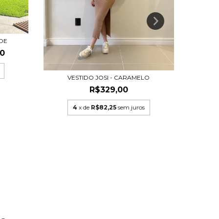
DE
00
VESTIDO JOSI - CARAMELO
R$329,00
V
4
x de
R$82,25
sem juros