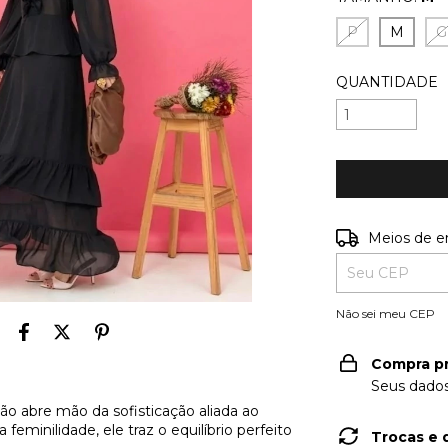
P
M
G
QUANTIDADE
Entregas para o
Meios de e
Não sei meu CEP
Compra p
Seus dados
ão abre mão da sofisticação aliada ao
eminilidade, ele traz o equilíbrio perfeito
Trocas e 