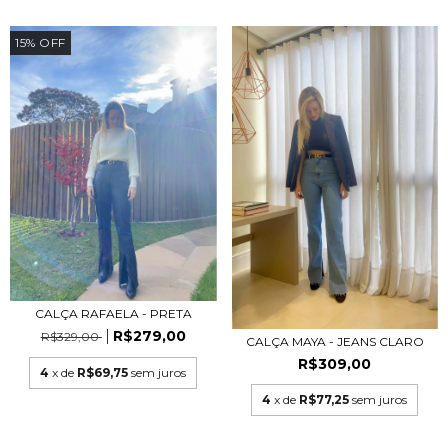
15
%
OFF
CALÇA RAFAELA - PRETA
R$279,00
R$329,00
CALÇA MAYA - JEANS CLARO
R$309,00
4
x de
R$69,75
sem juros
4
x de
R$77,25
sem juros