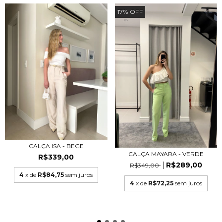
17
%
OFF
CALÇA ISA - BEGE
CALÇA MAYARA - VERDE
R$339,00
R$289,00
R$349,00
4
x de
R$84,75
sem juros
4
x de
R$72,25
sem juros